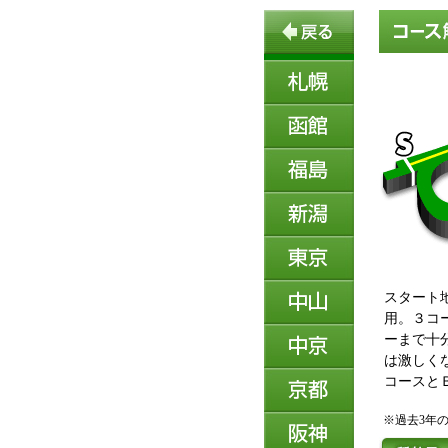
スタート
用。３コー
ーまで十
は激しくな
コースと
※過去3年