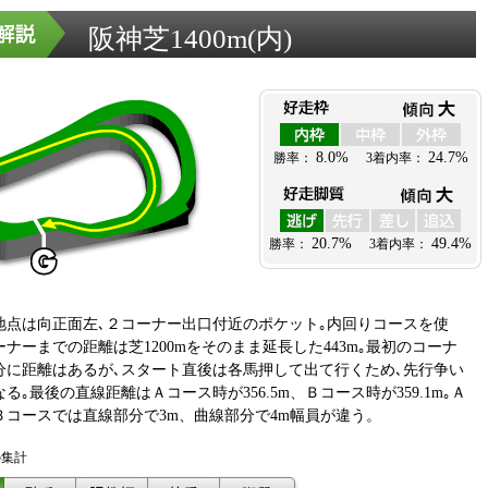
阪神芝1400m(内)
地点は向正面左､２コーナー出口付近のポケット｡内回りコースを使
ナーまでの距離は芝1200mをそのまま延長した443m｡最初のコーナ
分に距離はあるが､スタート直後は各馬押して出て行くため､先行争い
る｡最後の直線距離はＡコース時が356.5m、Ｂコース時が359.1m｡Ａ
Ｂコースでは直線部分で3m、曲線部分で4m幅員が違う。
の集計