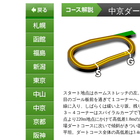
中京ダート
スタート地点はホームストレッチの左
目のゴール板前を過ぎて１コーナーへ
線に入り、しばらくは緩い上り坂。残り
３～４コーナーはスパイラルカーブで下
点より220m地点にかけて高低差1.8m
場ダートコースに次いで傾斜がきつい坂
平坦。ダートコース全体の高低差は3.4m