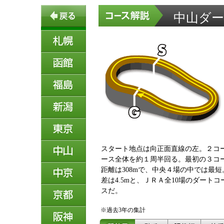
中山ダート
スタート地点は向正面直線の左。２コ
ース全体を約１周半回る。最初の３コー
距離は308mで、中央４場の中では最
差は4.5mと、ＪＲＡ全10場のダート
スだ。
※過去3年の集計