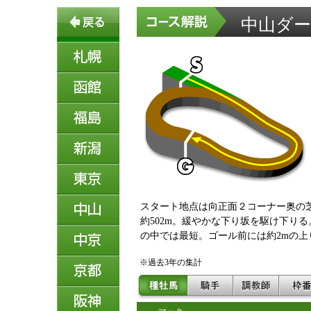
中山ダート
スタート地点は向正面２コーナー奥の
約502m。緩やかな下り坂を駆け下りる
の中では最短。ゴール前には約2mの上
※過去3年の集計