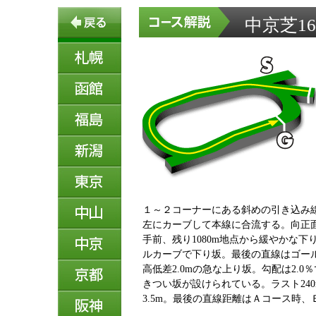
中京芝16
１～２コーナーにある斜めの引き込み
左にカーブして本線に合流する。向正
手前、残り1080m地点から緩やかな
ルカーブで下り坂。最後の直線はゴール手
高低差2.0mの急な上り坂。勾配は2.
きつい坂が設けられている。ラスト24
3.5m。最後の直線距離はＡコース時、Ｂ