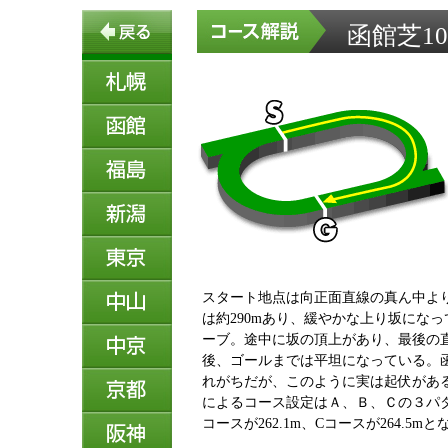
函館芝10
スタート地点は向正面直線の真ん中よ
は約290mあり、緩やかな上り坂にな
ーブ。途中に坂の頂上があり、最後の
後、ゴールまでは平坦になっている。
れがちだが、このように実は起伏がある
によるコース設定はＡ、Ｂ、Ｃの３パ
コースが262.1m、Cコースが264.5m