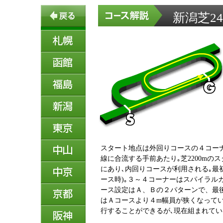
新潟芝24
スタート地点は外回りコースの４コーナ
線に合流する手前あたり｡芝2200mの
にあり､内回りコースが利用される｡最初
ース時)｡３～４コーナーはスパイラル
ース設定はＡ、Ｂの２パターンで、最後の
はＡコースより４m幅員が狭くなっている
行することができるが､現在組まれている