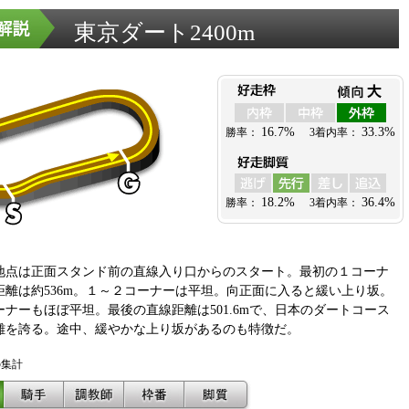
東京ダート2400m
地点は正面スタンド前の直線入り口からのスタート。最初の１コーナ
距離は約536m。１～２コーナーは平坦。向正面に入ると緩い上り坂。
ーナーもほぼ平坦。最後の直線距離は501.6mで、日本のダートコース
離を誇る。途中、緩やかな上り坂があるのも特徴だ。
の集計